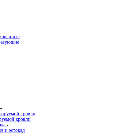
мованные
разующие
б
тируемой кровли
руемой кровли
ола
в и эстокад