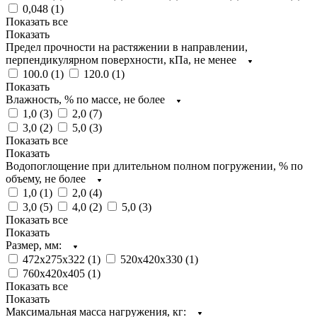
0,048 (
1
)
Показать все
Показать
Предел прочности на растяжении в направлении,
перпендикулярном поверхности, кПа, не менее
100.0 (
1
)
120.0 (
1
)
Показать
Влажность, % по массе, не более
1,0 (
3
)
2,0 (
7
)
3,0 (
2
)
5,0 (
3
)
Показать все
Показать
Водопоглощение при длительном полном погружении, % по
объему, не более
1,0 (
1
)
2,0 (
4
)
3,0 (
5
)
4,0 (
2
)
5,0 (
3
)
Показать все
Показать
Размер, мм:
472х275х322 (
1
)
520х420х330 (
1
)
760х420х405 (
1
)
Показать все
Показать
Максимальная масса нагружения, кг: