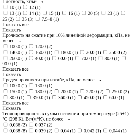
Плотность, кг/м³
10 (
1
)
12 (
1
)
13 (
1
)
14 (
1
)
15 (
1
)
16 (
1
)
20 (
5
)
23 (
1
)
25 (
2
)
35 (
3
)
7,5–8 (
1
)
Показать все
Показать
Прочность на сжатие при 10% линейной деформации, кПа, не
менее
100.0 (
1
)
120.0 (
2
)
140.0 (
1
)
160.0 (
1
)
180.0 (
1
)
20.0 (
1
)
250.0 (
2
)
260.0 (
1
)
40.0 (
1
)
60.0 (
1
)
70.0 (
1
)
80.0 (
1
)
90.0 (
1
)
Показать все
Показать
Предел прочности при изгибе, кПа, не менее
100.0 (
1
)
130.0 (
1
)
150.0 (
1
)
180.0 (
2
)
200.0 (
1
)
220.0 (
2
)
250.0 (
2
)
30.0 (
1
)
350.0 (
1
)
360.0 (
1
)
450.0 (
1
)
60.0 (
1
)
Показать все
Показать
Теплопроводность в сухом состоянии при температуре (25±1)
°С (298 К), Вт/(м*К), не более
0,036 (
2
)
0,037 (
2
)
0,038 (
8
)
0,039 (
2
)
0,04 (
1
)
0,042 (
1
)
0,044 (
1
)