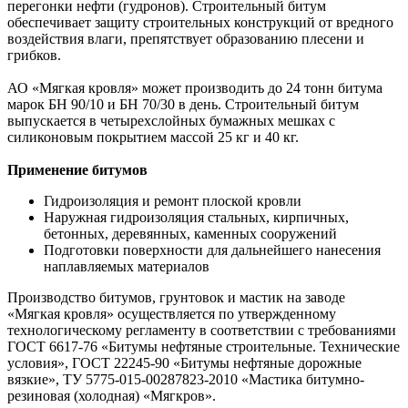
перегонки нефти (гудронов). Строительный битум
обеспечивает защиту строительных конструкций от вредного
воздействия влаги, препятствует образованию плесени и
грибков.
АО «Мягкая кровля» может производить до 24 тонн битума
марок БН 90/10 и БН 70/30 в день. Строительный битум
выпускается в четырехслойных бумажных мешках с
силиконовым покрытием массой 25 кг и 40 кг.
Применение битумов
Гидроизоляция и ремонт плоской кровли
Наружная гидроизоляция стальных, кирпичных,
бетонных, деревянных, каменных сооружений
Подготовки поверхности для дальнейшего нанесения
наплавляемых материалов
Производство битумов, грунтовок и мастик на заводе
«Мягкая кровля» осуществляется по утвержденному
технологическому регламенту в соответствии с требованиями
ГОСТ 6617-76 «Битумы нефтяные строительные. Технические
условия», ГОСТ 22245-90 «Битумы нефтяные дорожные
вязкие», ТУ 5775-015-00287823-2010 «Мастика битумно-
резиновая (холодная) «Мягкров».