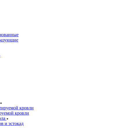
мованные
разующие
б
тируемой кровли
руемой кровли
ола
в и эстокад