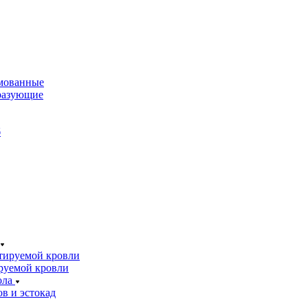
мованные
разующие
б
тируемой кровли
руемой кровли
ола
в и эстокад