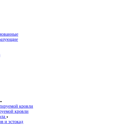
мованные
разующие
б
тируемой кровли
руемой кровли
ола
в и эстокад