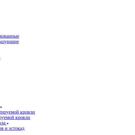
мованные
разующие
б
тируемой кровли
руемой кровли
ола
в и эстокад