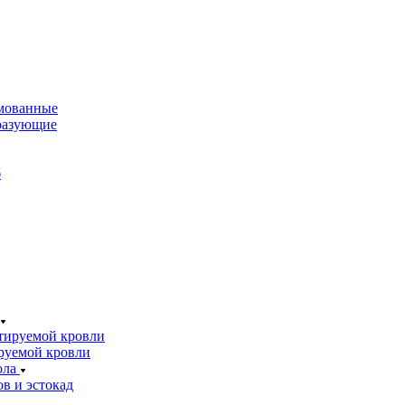
мованные
разующие
б
тируемой кровли
руемой кровли
ола
в и эстокад