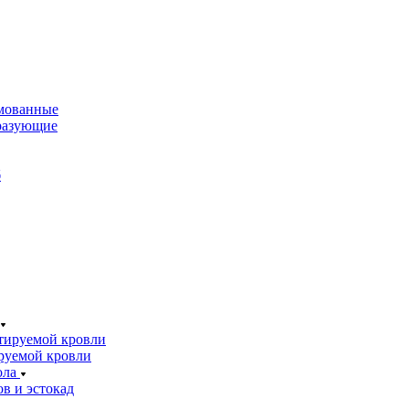
мованные
разующие
б
тируемой кровли
руемой кровли
ола
в и эстокад