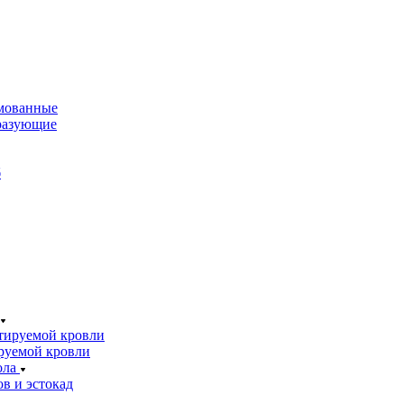
мованные
разующие
б
тируемой кровли
руемой кровли
ола
в и эстокад